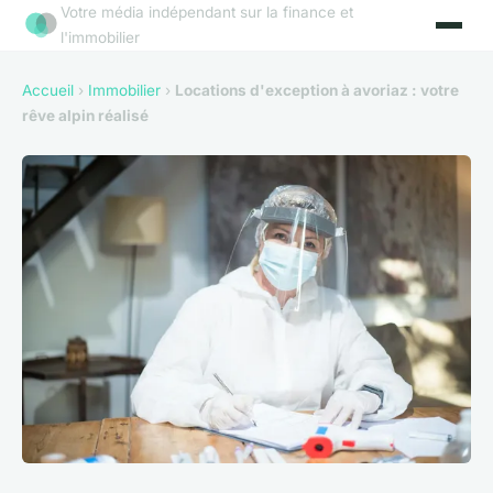
Votre média indépendant sur la finance et
l'immobilier
Accueil
›
Immobilier
›
Locations d'exception à avoriaz : votre
rêve alpin réalisé