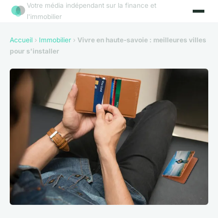
Votre média indépendant sur la finance et
l'immobilier
Accueil
›
Immobilier
›
Vivre en haute-savoie : meilleures villes
pour s'installer