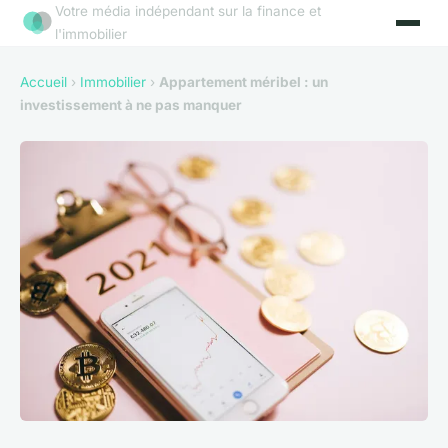
Votre média indépendant sur la finance et
l'immobilier
Accueil
›
Immobilier
›
Appartement méribel : un
investissement à ne pas manquer