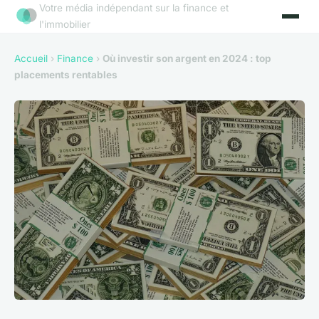
Votre média indépendant sur la finance et
l'immobilier
Accueil
›
Finance
›
Où investir son argent en 2024 : top
placements rentables