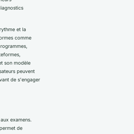
diagnostics
rythme et la
teformes comme
programmes,
ateformes,
 et son modèle
isateurs peuvent
avant de s'engager
s aux examens.
 permet de