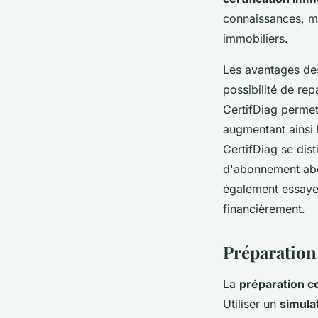
connaissances, ma
immobiliers.
Les avantages des 
possibilité de re
CertifDiag permet
augmentant ainsi 
CertifDiag se dis
d'abonnement abor
également essayer
financièrement.
Préparation 
La
préparation ce
Utiliser un
simula