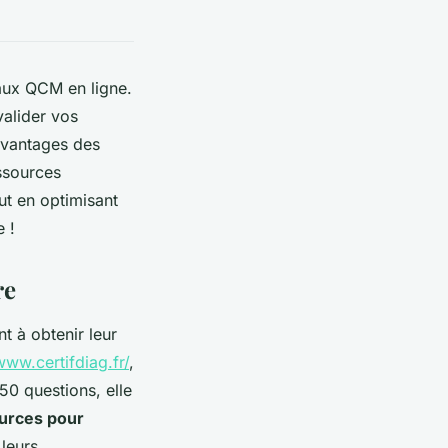
 aux QCM en ligne.
valider vos
avantages des
ssources
ut en optimisant
 !
re
t à obtenir leur
www.certifdiag.fr/
,
50 questions, elle
urces pour
 leurs