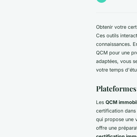
Obtenir votre cer
Ces outils interac
connaissances. En
QCM pour une prép
adaptées, vous se
votre temps d'ét
Plateformes
Les
QCM immobili
certification dan
qui propose une v
offre une prépara
certification imm