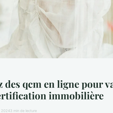
z des qcm en ligne pour v
ertification immobilière
e 2024
3 min de lecture