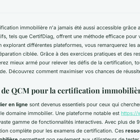
tification immobilière n'a jamais été aussi accessible grâce
tifs, tels que CertifDiag, offrent une méthode efficace pour 
 explorant différentes plateformes, vous remarquerez les 
aration ciblée. Grâce à des exercices pratiques et des re
rez mieux armé pour relever les défis de la certification, to
ude. Découvrez comment maximiser vos chances de réussite
 de QCM pour la certification immobiliè
er en ligne
sont devenus essentiels pour ceux qui cherchen
s le domaine immobilier. Une plateforme notable est
https://
aste gamme de fonctionnalités interactives. Avec plus de 9
tion complète pour les examens de certification. Ces
resso
obilière
permettent non seulement aux utilisateurs de tester