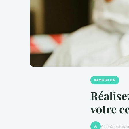
IMMOBILIER
Réalise
votre c
A
Alicia
5 octobr