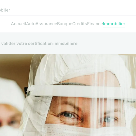
bilier
Accueil
Actu
Assurance
Banque
Crédits
Finance
Immobilier
valider votre certification immobilière