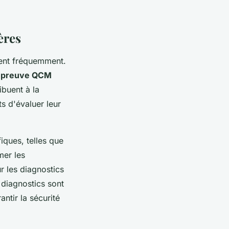
ères
nent fréquemment.
épreuve QCM
buent à la
s d'évaluer leur
iques, telles que
mer les
r les diagnostics
 diagnostics sont
ntir la sécurité