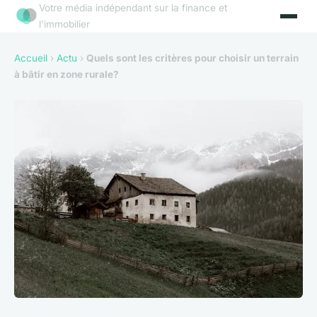
Votre média indépendant sur la finance et
l'immobilier
Accueil
›
Actu
›
Quels sont les critères pour choisir un terrain
à bâtir en zone rurale?