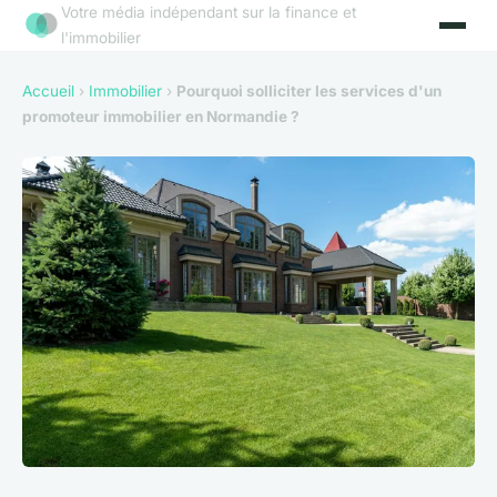
Votre média indépendant sur la finance et
l'immobilier
Accueil
›
Immobilier
›
Pourquoi solliciter les services d'un
promoteur immobilier en Normandie ?