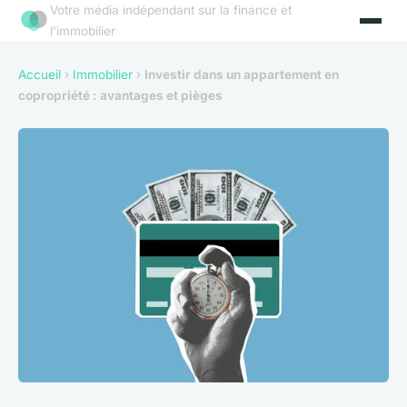
Votre média indépendant sur la finance et
l'immobilier
Accueil
›
Immobilier
›
Investir dans un appartement en
copropriété : avantages et pièges