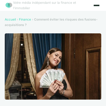
Votre média indépendant sur la finance et
l'immobilier
Accueil
›
Finance
›
Comment éviter les risques des fusions-
acquisitions ?