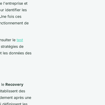
 l'entreprise et
r identifier les
 Une fois ces
fonctionnement de
nsulter le
test
 stratégies de
et les données des
r le
Recovery
tablissent des
pidement après une
 définissent les