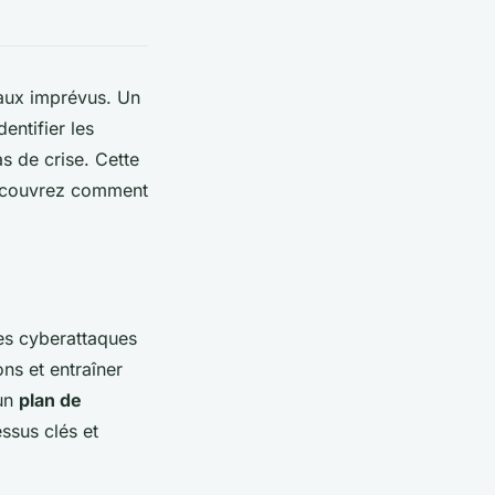
e aux imprévus. Un
entifier les
s de crise. Cette
Découvrez comment
es cyberattaques
ns et entraîner
'un
plan de
essus clés et