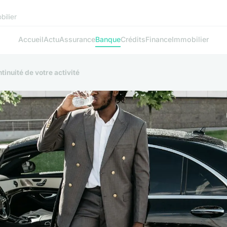
bilier
Accueil
Actu
Assurance
Banque
Crédits
Finance
Immobilier
tinuité de votre activité