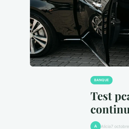
BANQUE
Test pc
continu
A
Alicia
7 octobr