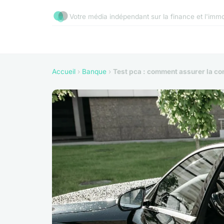
Votre média indépendant sur la finance et l'immo
Accueil
›
Banque
›
Test pca : comment assurer la con