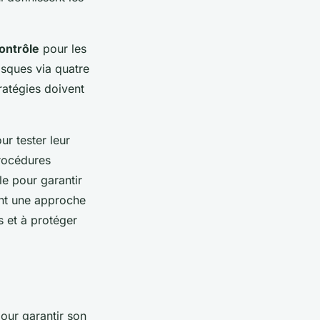
ontrôle
pour les
isques via quatre
tratégies doivent
r tester leur
procédures
le pour garantir
ant une approche
s et à protéger
our garantir son